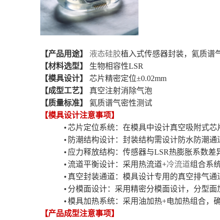
【产品用途】
液态硅胶
植入式传感器封装，氦质谱
【材料选型】
生物相容性
LSR
【模具设计】
芯片精密定位
±0.02mm
【成型工艺】
真空注射消除气泡
【质量标准】
氦质谱气密性测试
【模具设计注意事项】
•
芯片定位系统：在模具中设计真空吸附式芯
•
防潮结构设计：封装结构需设计防水防潮通
•
应力释放结构：传感器与
LSR热膨胀系数差
•
流道平衡设计：采用热流道
+
冷流道
组合系
•
真空封装通道：模具设计专用的真空排气通
•
分模面设计：采用精密分模面设计，分型面
•
模具加热系统：采用油加热
+电加热组合，
【产品成型注意事项】