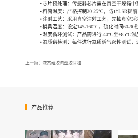
•
芯片预处理：传感器芯片需在真空干燥箱中
•
料筒温度：严格控制
20-25°C，防止LSR
•
注射工艺：采用真空注射工艺，先抽真空
3
•
模具温度：设定
1
4
5-1
6
0°C，硫化时间60-
•
温度循环测试：产品需进行
-40°C至+8
•
氦质谱检测：每件进行氦质谱气密性测试，
上一篇：液态硅胶包塑胶耳挂
产品推荐