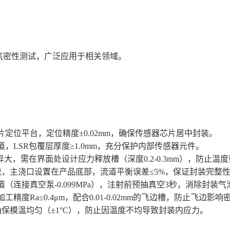
气密性测试，广泛应用于相关领域。
片定位平台，定位精度
±0.02mm，确保传感器芯片居中封装。
道，
LSR包覆层厚度≥1.0mm，充分保护内部传感器元件。
异大，需在界面处设计应力释放槽（深度0.2-0.3mm），防止温
统，主浇口设置在产品底部，流道平衡误差≤5%，保证封装完整
道（连接真空泵
-0.099MPa），注射前预抽真空
3
秒，消除封装气
加工精度
Ra≤0.4μm，配合0.01-0.02mm的飞边槽，防止飞边影响
确保模温均匀（±1°C），防止因温度不均导致封装内应力。