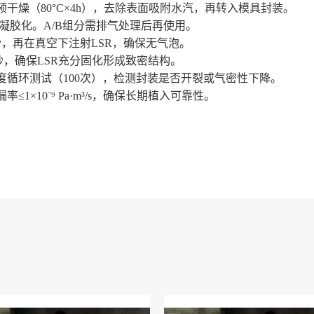
预干燥（
80°C×4h），去除表面吸附水汽，再转入模具封装。
提前凝胶化。A/B组分需
排气
处理后再使用。
秒，再在真空下注射LSR，确保无气泡。
90秒，确保LSR充分固化形成致密结构。
5°C温度循环测试（100次），检测封装是否开裂或气密性下降。
漏率
≤1×10⁻⁹ Pa·m³/s，确保长期植入可靠性。