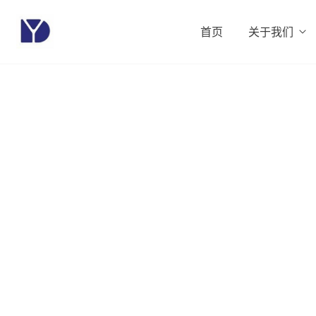
首页
关于我们